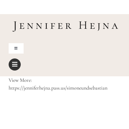
Zum
Inhalt
springen
Toggle
Navigation
Home
View More:
Über mich
https://jenniferhejna.pass.us/simoneundsebastian
Blog
Shop