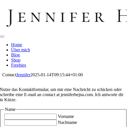
Zum
Inhalt
springen
Toggle
Navigation
Home
Über mich
Blog
Shop
Freebies
Contact
Jennifer
2025-01-14T09:15:44+01:00
Nutze das Kontaktformular, um mir eine Nachricht zu schicken oder
schreibe eine E-mail an contact at jenniferhejna.com. Ich antworte dir
in Kürze.
Name
Vorname
Nachname