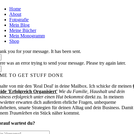
Home
About
Fotografie
Mein Blog
Meine Bücher
Mein Monogramm
Shop
ank you for your message. It has been sent.
re was an error trying to send your message. Please try again later.
IME TO GET STUFF DONE
halte von mir den 'Real Deal' in deine Mailbox. Ich schicke dir meinen
ide 'Erfolgreich Organisiert'
Wie du Familie, Haushalt und dein
siness erfolgreich unter einen Hut bekommst
direkt zu. In meinem
wsletter erwarten dich außerdem ehrliche Fragen, unbequeme
hrheiten, smarte Strategien für deinen Alltag und dein Business. Damit
inem
Traumleben
ein Stück näher kommst.
rauf wartest du?