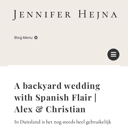
Zum
Inhalt
springen
Blog Menu
Home
Blog
A backyard wedding
Business
with Spanish Flair |
Alex & Christian
Familie
In Duitsland is het nog steeds heel gebruikelijk