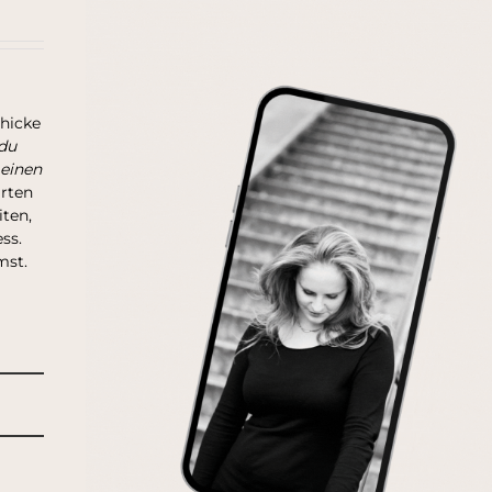
chicke
du
 einen
arten
ten,
ss.
mst.