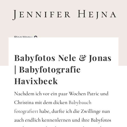
Zum
Inhalt
springen
Blog Menu
Home
Babyfotos Nele & Jonas
| Babyfotografie
Blog
Havixbeck
Business
Nachdem ich vor ein paar Wochen Patric und
Christina mit dem dicken
Babybauch
Familie
fotografiert
habe, durfte ich die Zwillinge nun
auch endlich kennenlernen und ihre Babyfotos