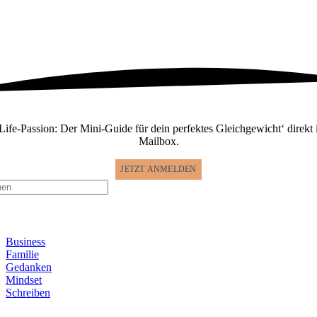
ife-Passion: Der Mini-Guide für dein perfektes Gleichgewicht‘ direkt 
Mailbox.
JETZT ANMELDEN
e
:
gle
gation
Business
Familie
Gedanken
Mindset
Schreiben