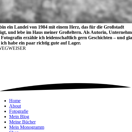
bin ein Landei von 1984 mit einem Herz, das für die Großstadt
lägt, und lebe im Haus meiner Großeltern. Als Autorin, Unternehm
Fotografin erzähle ich leidenschaftlich gern Geschichten – und gl
 ich habe ein paar richtig gute auf Lager.
WEGWEISER
Home
About
Fotografie
Mein Blog
Meine Bücher
Mein Monogramm