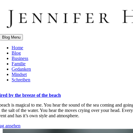
Zum
Inhalt
springen
Blog Menu
Home
Blog
Business
Familie
Gedanken
Mindset
Schreiben
ired by the breeze of the beach
beach is magical to me. You hear the sound of the sea coming and goin
 the salt of the water. You hear the moves crying over your head. Every
rent and has it’s own style and atmosphere.
rag ansehen