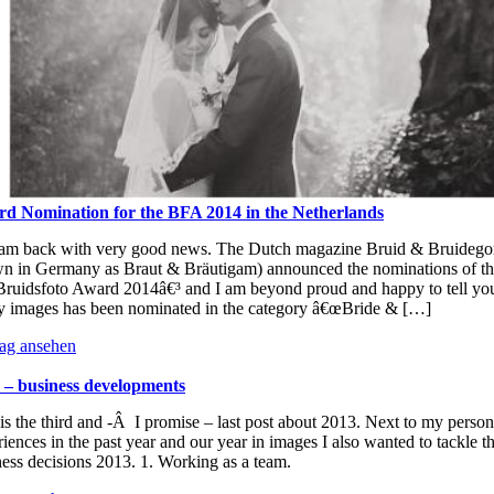
d Nomination for the BFA 2014 in the Netherlands
 am back with very good news. The Dutch magazine Bruid & Bruidego
n in Germany as Braut & Bräutigam) announced the nominations of t
ruidsfoto Award 2014â€³ and I am beyond proud and happy to tell you
y images has been nominated in the category â€œBride & […]
rag ansehen
 – business developments
is the third and -Â I promise – last post about 2013. Next to my person
iences in the past year and our year in images I also wanted to tackle t
ness decisions 2013. 1. Working as a team.