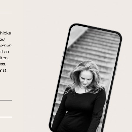
chicke
du
 einen
arten
ten,
ss.
mst.