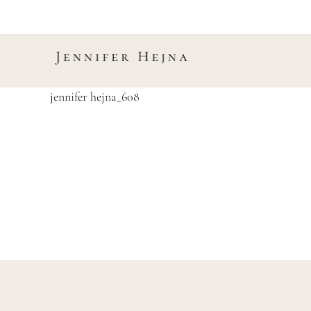
Zum
Inhalt
springen
jennifer hejna_608