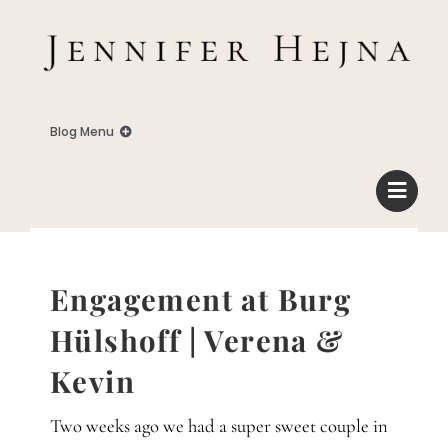
Zum
Inhalt
springen
Blog Menu
Home
Blog
Engagement at Burg
Business
Hülshoff | Verena &
Kevin
Familie
Two weeks ago we had a super sweet couple in