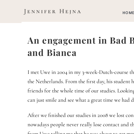
Zum
Inhalt
HOM
springen
An engagement in Bad 
and Bianca
I met Uwe in 2004 in my 3-week-Dutch-course that
the Netherlands. From the first day, his student
friends for the whole time of our studies. Lookin
can just smile and see what a great time we had d
After we finished our studies in 2008 we lost co
nowadays people never really lose contact and th
from Uwe telling me that he was about to get m