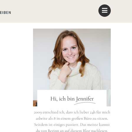
EIBEN
Hi, ich bin
Jennifer
2009 entschied ich, dass ich lieber 24h für mich
arbeite als 8 in einem großen Büro zu sitzen.
Seitdem ist einiges passiert. Das meiste kannst
du von Beginn an auf diesem Blog nachlesen.