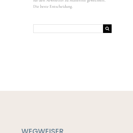
für den Newsletter zu Mailerlite gewechselt.
Die beste Entscheidung.
Suche
nach:
WEGWEISER