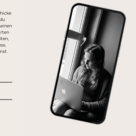
chicke
du
 einen
arten
ten,
ss.
mst.