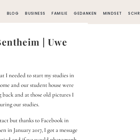
E
BLOG
BUSINESS
FAMILIE
GEDANKEN
MINDSET
SCHR
Bentheim | Uwe
 I needed to start my studies in
 home and our student house were
g back and at those old pictures I
uring our studies.
ntact but thanks to Facebook in
en in January 2017, I got a message
arried and if we would photograph