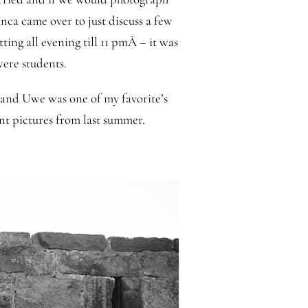
nca came over to just discuss a few
ng all evening till 11 pmÂ – it was
were students.
a and Uwe was one of my favorite’s
ent pictures from last summer.