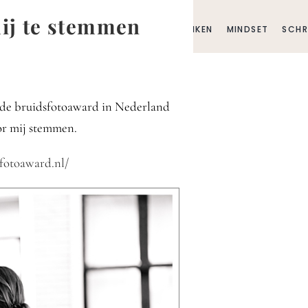
mij te stemmen
E
BLOG
BUSINESS
FAMILIE
GEDANKEN
MINDSET
SCHR
r de bruidsfotoaward in Nederland
oor mij stemmen.
fotoaward.nl/