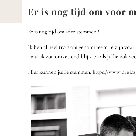
Zum
Er is nog tijd om voor 
Inhalt
HOM
springen
Er is nog tijd om af te stemmen !
Ik ben al heel trots om genomineerd te zijn voo
maar ik zou ontzettend blij zien als jullie ook v
Hier kunnen jullie stemmen:
https://www.bruids