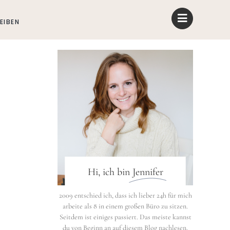
EIBEN
Hi, ich bin
Jennifer
2009 entschied ich, dass ich lieber 24h für mich
arbeite als 8 in einem großen Büro zu sitzen.
Seitdem ist einiges passiert. Das meiste kannst
du von Beginn an auf diesem Blog nachlesen.