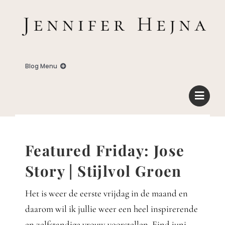
Zum
Inhalt
springen
Blog Menu
Home
Blog
Featured Friday: Jose
Business
Story | Stijlvol Groen
Het is weer de eerste vrijdag in de maand en
Familie
daarom wil ik jullie weer een heel inspirerende
en zelfstandige vrouw voorstellen. Eind juni