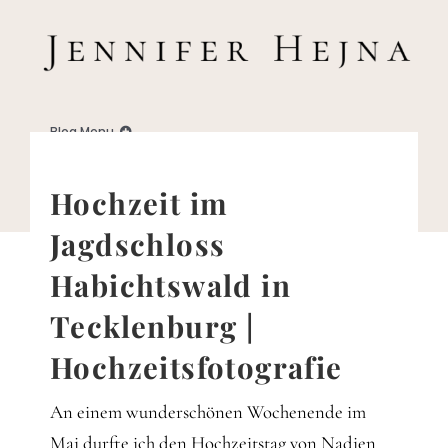
Zum
Inhalt
springen
Blog Menu
Home
Hochzeit im
Jagdschloss
Blog
Habichtswald in
Tecklenburg |
Business
Hochzeitsfotografie
Familie
An einem wunderschönen Wochenende im
Mai durfte ich den Hochzeitstag von Nadien