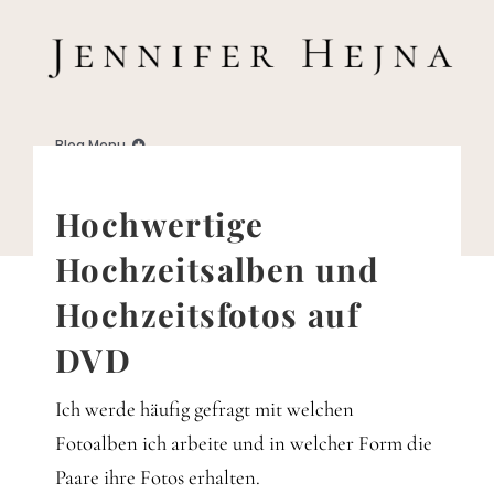
Zum
Inhalt
springen
Blog Menu
Home
Hochwertige
Hochzeitsalben und
Blog
Hochzeitsfotos auf
DVD
Business
Ich werde häufig gefragt mit welchen
Familie
Fotoalben ich arbeite und in welcher Form die
Paare ihre Fotos erhalten.