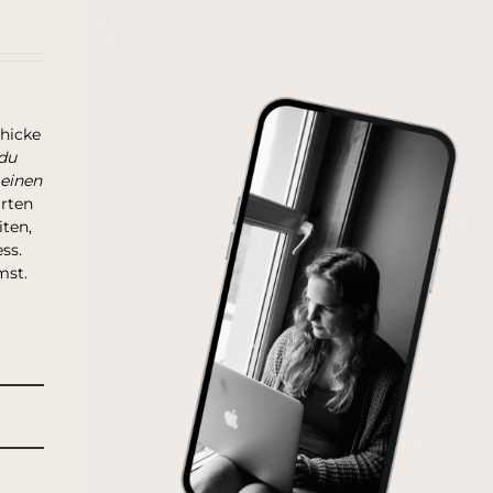
chicke
du
 einen
arten
ten,
ss.
mst.