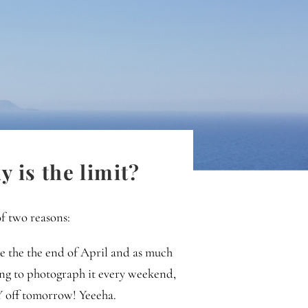
 is the limit?
of two reasons:
ce the the end of April and as much
ing to photograph it every weekend,
 off tomorrow! Yeeeha.