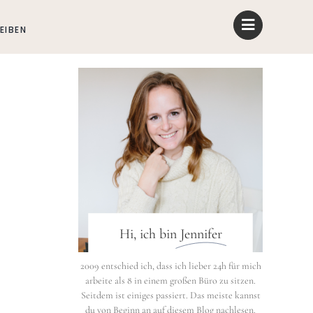
EIBEN
Hi, ich bin
Jennifer
2009 entschied ich, dass ich lieber 24h für mich
arbeite als 8 in einem großen Büro zu sitzen.
Seitdem ist einiges passiert. Das meiste kannst
du von Beginn an auf diesem Blog nachlesen.