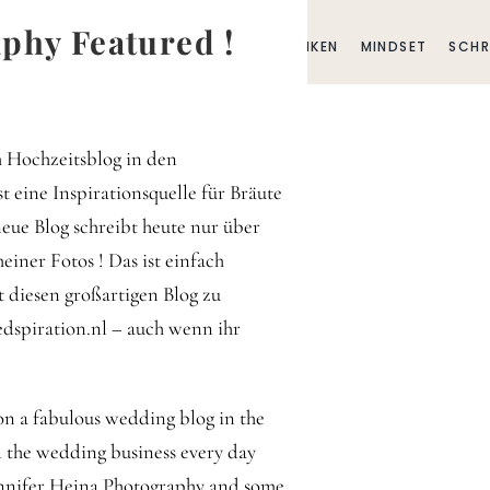
phy Featured !
E
BLOG
BUSINESS
FAMILIE
GEDANKEN
MINDSET
SCHR
em Hochzeitsblog in den
 eine Inspirationsquelle für Bräute
eue Blog schreibt heute nur über
iner Fotos ! Das ist einfach
t diesen großartigen Blog zu
dspiration.nl – auch wenn ihr
on a fabulous wedding blog in the
d the wedding business every day
Jennifer Hejna Photography and some