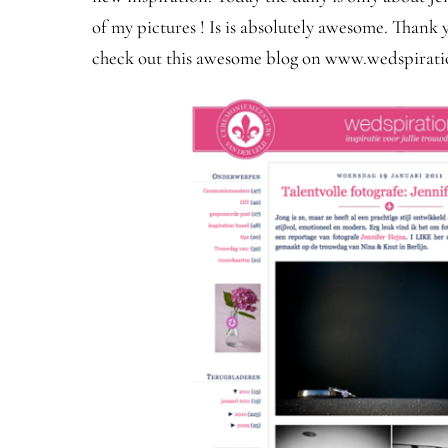
of my pictures ! Is is absolutely awesome. Thank
check out this awesome blog on www.wedspiration