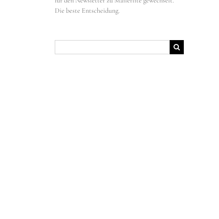
für den Newsletter zu Mailerlite gewechselt.
Die beste Entscheidung.
Suche
nach: