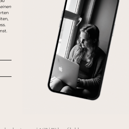
du
 einen
arten
ten,
ss.
mst.