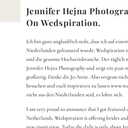
Zum
Jennifer Hejna Photogra
Inhalt
HOM
springen
On Wedspiration.
Ich bin ganz unglaublich stolz, dass ich auf ein
Niederlanden gefeatured wurde. Wedspiration ist
und die gesamte Hochzeitsbranche. Der täglich n
Jennifer Hejna Photography und zeigt ein paar me
großartig. Danke dir Jo-Anne. Also vergesst nich
besuchen und euch inspirieren zu lassen www.we
nicht aus den Niederlanden seid, es lohnt sich.
I am very proud to announce that I got featured 
Netherlands. Wedspiration is offering brides an
new inspiration. Today the daily is only about 