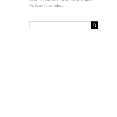
für den Newsletter zu Mailerlite gewechselt.
Die beste Entscheidung.
Suche
nach: