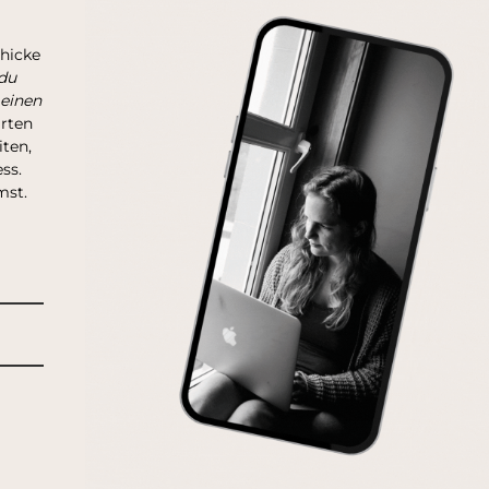
chicke
du
 einen
arten
ten,
ss.
mst.