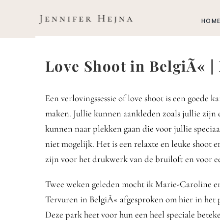
Zum
Inhalt
HOM
springen
Love Shoot in BelgiÃ« 
Een verlovingssessie of love shoot is een goede ka
maken. Jullie kunnen aankleden zoals jullie zi
kunnen naar plekken gaan die voor jullie speciaa
niet mogelijk. Het is een relaxte en leuke shoot en
zijn voor het drukwerk van de bruiloft en voor e
Twee weken geleden mocht ik Marie-Caroline e
Tervuren in BelgiÃ« afgesproken om hier in het p
Deze park heet voor hun een heel speciale beteke