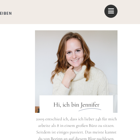
EIBEN
Hi, ich bin
Jennifer
2009 entschied ich, dass ich lieber 24h für mich
arbeite als 8 in einem großen Büro zu sitzen.
Seitdem ist einiges passiert. Das meiste kannst
du von Beginn an auf diesem Blog nachlesen.