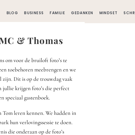
E
BLOG
BUSINESS
FAMILIE
GEDANKEN
MINDSET
SCHR
| MC & Thomas
ns om voor de bruiloft foto’s te
jn een toebehoren meebrengen en we
l zijn. Dit is op de trouwdag vaak
 jullie krijgen foto’s die perfect
en speciaal gastenboek.
n Tom leren kennen. We hadden in
ark hun verlovingssessie te doen.
nis die onderaan op de foto’s