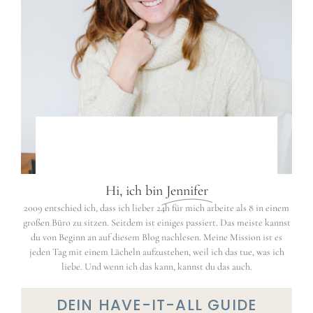
Hi, ich bin
Jennifer
2009 entschied ich, dass ich lieber 24h für mich arbeite als 8 in einem
großen Büro zu sitzen. Seitdem ist einiges passiert. Das meiste kannst
du von Beginn an auf diesem Blog nachlesen. Meine Mission ist es
jeden Tag mit einem Lächeln aufzustehen, weil ich das tue, was ich
liebe. Und wenn ich das kann, kannst du das auch.
DEIN
HAVE-IT-ALL
GUIDE