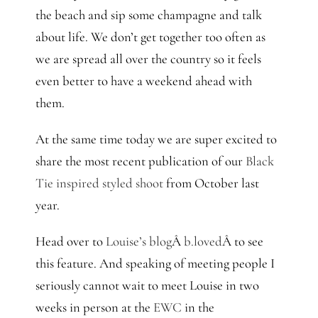
the beach and sip some champagne and talk
about life. We don’t get together too often as
we are spread all over the country so it feels
even better to have a weekend ahead with
them.
At the same time today we are super excited to
share the most recent publication of our
Black
Tie inspired styled shoot
from October last
year.
Head over to
Louise’s blog
Â
b.loved
Â to see
this feature. And speaking of meeting people I
seriously cannot wait to meet Louise in two
weeks in person at the
EWC
in the