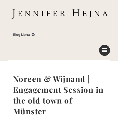
Zum
Inhalt
springen
Blog Menu
Home
Blog
Noreen & Wijnand |
Business
Engagement Session in
the old town of
Familie
Münster