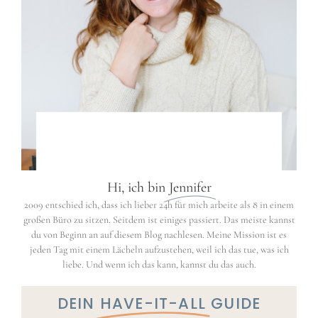
Hi, ich bin
Jennifer
2009 entschied ich, dass ich lieber 24h für mich arbeite als 8 in einem
großen Büro zu sitzen. Seitdem ist einiges passiert. Das meiste kannst
du von Beginn an auf diesem Blog nachlesen. Meine Mission ist es
jeden Tag mit einem Lächeln aufzustehen, weil ich das tue, was ich
liebe. Und wenn ich das kann, kannst du das auch.
DEIN
HAVE-IT-ALL
GUIDE