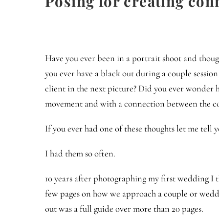
Posing for creating con
Have you ever been in a portrait shoot and thoug
you ever have a black out during a couple sessi
client in the next picture? Did you ever wonder 
movement and with a connection between the c
If you ever had one of these thoughts let me tell 
I had them so often.
10 years after photographing my first wedding I 
few pages on how we approach a couple or weddi
out was a full guide over more than 20 pages.