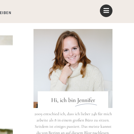
EIBEN
Hi, ich bin
Jennifer
2009 entschied ich, dass ich lieber 24h für mich
arbeite als 8 in einem großen Büro zu sitzen.
Seitdem ist einiges passiert. Das meiste kannst
du von Beginn an auf diesem Blog nachlesen.