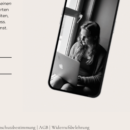
 einen
arten
ten,
ss.
mst.
nschutzbestimmung
|
AGB
|
Widerrufsbelehrung