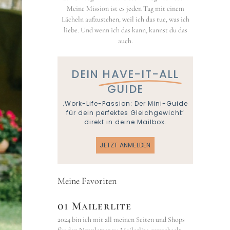
Meine Mission ist es jeden Tag mit einem
Lächeln aufzustehen, weil ich das tue, was ich
liebe. Und wenn ich das kann, kannst du das
auch.
DEIN
HAVE-IT-ALL
GUIDE
‚Work-Life-Passion: Der Mini-Guide
für dein perfektes Gleichgewicht‘
direkt in deine Mailbox.
JETZT ANMELDEN
Meine Favoriten
01 Mailerlite
2024 bin ich mit all meinen Seiten und Shops