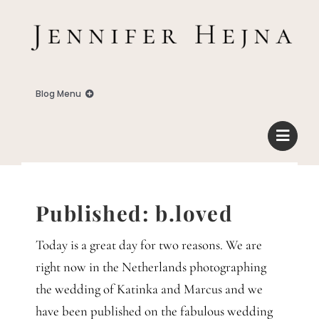
Zum
Inhalt
springen
Blog Menu
Home
Blog
Published: b.loved
Business
Today is a great day for two reasons. We are
right now in the Netherlands photographing
Familie
the wedding of Katinka and Marcus and we
have been published on the fabulous wedding