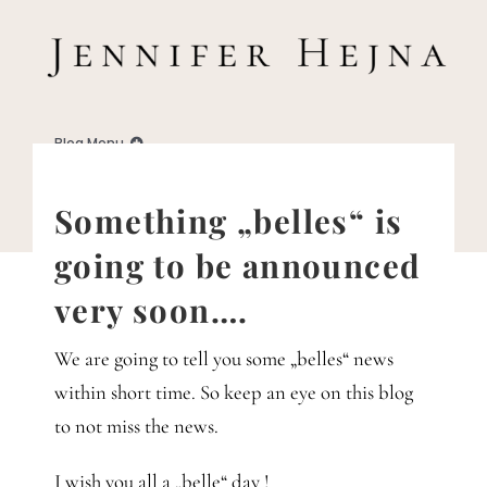
Zum
Inhalt
springen
Blog Menu
Home
Something „belles“ is
going to be announced
Blog
very soon….
Business
We are going to tell you some „belles“ news
within short time. So keep an eye on this blog
Familie
to not miss the news.
I wish you all a „belle“ day !