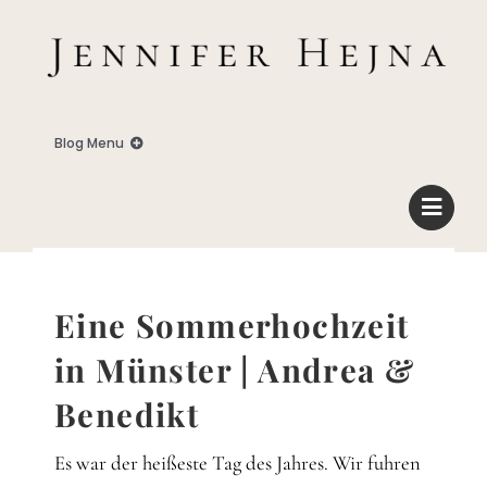
Zum
Inhalt
springen
Blog Menu
Home
Blog
Eine Sommerhochzeit
Business
in Münster | Andrea &
Benedikt
Familie
Es war der heißeste Tag des Jahres. Wir fuhren