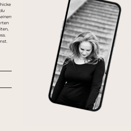
chicke
du
 einen
arten
ten,
ss.
mst.