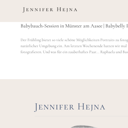
Zum
Inhalt
springen
Babybauch-Session in Münster am Aasee | Babybelly
Der Frühling bietet so viele schöne Möglichkeiten Portraits zu foto
natürlicher Umgebung ein. Am letzten Wochenende hatten wir mal 
fotografieren. Und was für ein zauberhaftes Paar... Raphaela und Basti
Jennifer Hejna