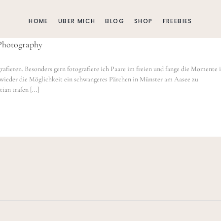
HOME
ÜBER MICH
BLOG
SHOP
FREEBIES
 Photography
grafieren. Besonders gern fotografiere ich Paare im freien und fange die Momente 
wieder die Möglichkeit ein schwangeres Pärchen in Münster am Aasee zu
an trafen [...]