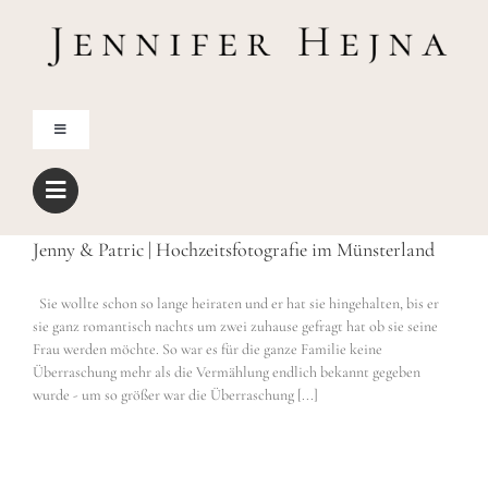
Zum
Inhalt
springen
Toggle
Navigation
Home
Jenny & Patric | Hochzeitsfotografie im Münsterland
Über mich
Sie wollte schon so lange heiraten und er hat sie hingehalten, bis er
sie ganz romantisch nachts um zwei zuhause gefragt hat ob sie seine
Blog
Frau werden möchte. So war es für die ganze Familie keine
Überraschung mehr als die Vermählung endlich bekannt gegeben
wurde - um so größer war die Überraschung [...]
Shop
Freebies