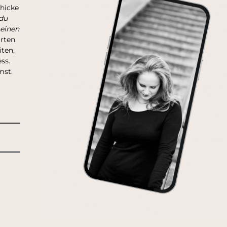
chicke
du
 einen
arten
ten,
ss.
mst.