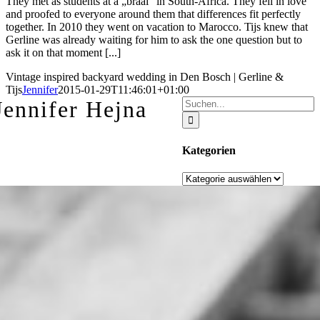
They met as students at a „braai“ in South-Africa. They fell in love
and proofed to everyone around them that differences fit perfectly
together. In 2010 they went on vacation to Marocco. Tijs knew that
Gerline was already waiting for him to ask the one question but to
ask it on that moment [...]
Vintage inspired backyard wedding in Den Bosch | Gerline &
Tijs
Jennifer
2015-01-29T11:46:01+01:00
Suche
Jennifer Hejna
nach:
Kategorien
Kategorien