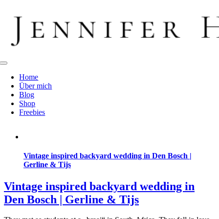
Zum
Inhalt
springen
Toggle
Navigation
Home
Über mich
Blog
Shop
Freebies
Vintage inspired backyard wedding in Den Bosch |
Gerline & Tijs
Vintage inspired backyard wedding in
Den Bosch | Gerline & Tijs