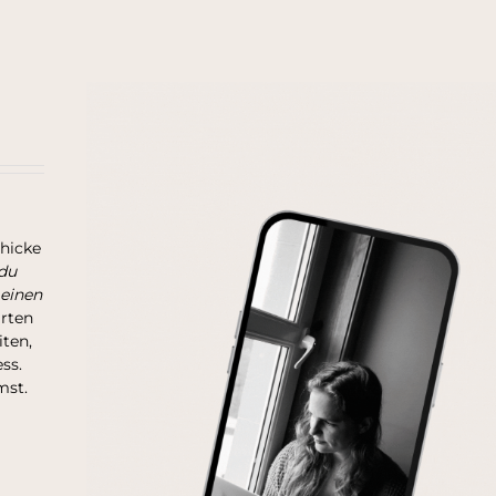
chicke
du
 einen
arten
ten,
ss.
mst.