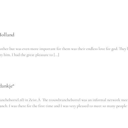
Holland
ch other but was even more important for them was their endless love for god. They
 him. I had the great pleasure to [...]
edankje“
rancheborrel.nl) in Zeist.Â The trouwbrancheborrel was an informal network mee
nch. I was there for the first time and I was very pleased to meet so many people