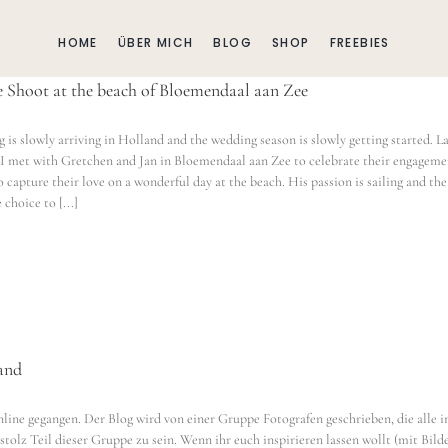
HOME
ÜBER MICH
BLOG
SHOP
FREEBIES
 Shoot at the beach of Bloemendaal aan Zee
g is slowly arriving in Holland and the wedding season is slowly getting started. L
I met with Gretchen and Jan in Bloemendaal aan Zee to celebrate their engageme
o capture their love on a wonderful day at the beach. His passion is sailing and the
 choice to [...]
and
ine gegangen. Der Blog wird von einer Gruppe Fotografen geschrieben, die alle i
tolz Teil dieser Gruppe zu sein. Wenn ihr euch inspirieren lassen wollt (mit Bild