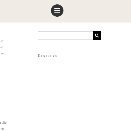
Suche
nach:
ast
nt
 sea
Kategorien
Kategorien
n die
ern