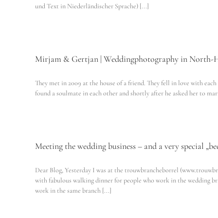
und Text in Niederländischer Sprache) [...]
Mirjam & Gertjan | Weddingphotography in North-
They met in 2009 at the house of a friend. They fell in love with ea
found a soulmate in each other and shortly after he asked her to marry
Meeting the wedding business – and a very special „b
Dear Blog, Yesterday I was at the trouwbrancheborrel (www.trouwb
with fabulous walking dinner for people who work in the wedding bra
work in the same branch [...]