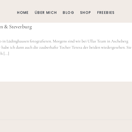
HOME
ÜBER MICH
BLOG
SHOP
FREEBIES
en & Steverburg
 in Lüdinghausen fotografieren. Morgens sind wir bei Ullas Team in Ascheberg
habe ich dann auch die zauberhafte Tocher Teresa der beiden wiedergesehen. Sie
 [...]