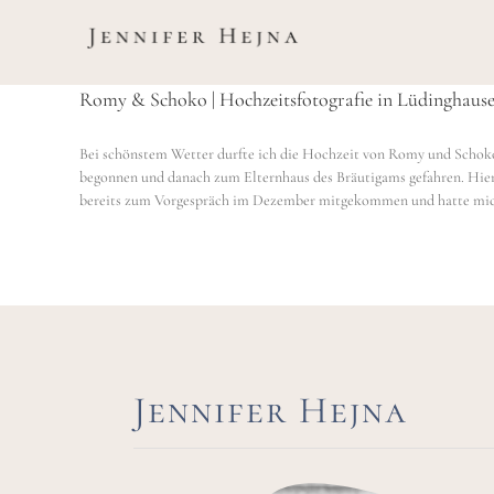
Zum
Inhalt
springen
Romy & Schoko | Hochzeitsfotografie in Lüdinghaus
Bei schönstem Wetter durfte ich die Hochzeit von Romy und Schoko
begonnen und danach zum Elternhaus des Bräutigams gefahren. Hier 
bereits zum Vorgespräch im Dezember mitgekommen und hatte mich
Jennifer Hejna