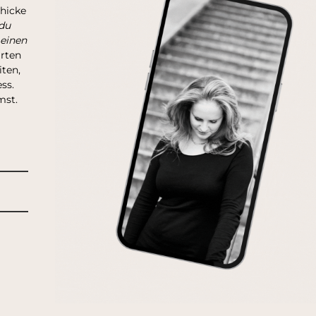
chicke
du
 einen
arten
ten,
ss.
mst.