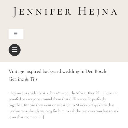
Zum
Inhalt
springen
Toggle
Navigation
Home
Über mich
Vintage inspired backyard wedding in Den Bosch |
Gerline & Tijs
Blog
They met as students at a „braai“ in South-Africa. They fell in love and
proofed to everyone around them that differences fit perfectly
Shop
together. In 2010 they went on vacation to Marocco. Tijs knew that
Gerline was already waiting for him to ask the one question but to ask
it on that moment [...]
Freebies