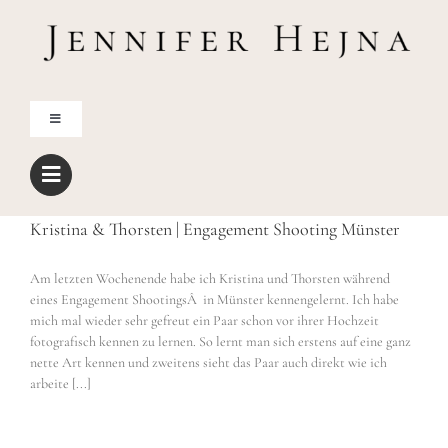
Zum
Inhalt
springen
Toggle
Navigation
Home
Kristina & Thorsten | Engagement Shooting Münster
Über mich
Am letzten Wochenende habe ich Kristina und Thorsten während
eines Engagement ShootingsÂ in Münster kennengelernt. Ich habe
Blog
mich mal wieder sehr gefreut ein Paar schon vor ihrer Hochzeit
fotografisch kennen zu lernen. So lernt man sich erstens auf eine ganz
nette Art kennen und zweitens sieht das Paar auch direkt wie ich
Shop
arbeite [...]
Freebies