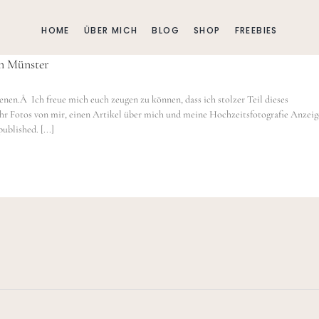
HOME
ÜBER MICH
BLOG
SHOP
FREEBIES
in Münster
ienen.Â Ich freue mich euch zeugen zu können, dass ich stolzer Teil dieses
ihr Fotos von mir, einen Artikel über mich und meine Hochzeitsfotografie Anzeig
blished. [...]