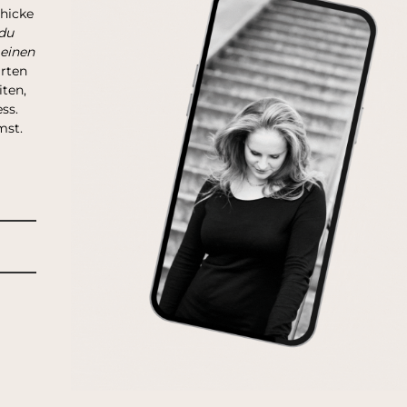
chicke
du
 einen
arten
ten,
ss.
mst.