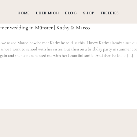
HOME
ÜBER MICH
BLOG
SHOP
FREEBIES
mer wedding in Münster | Kathy & Marco
we asked Marco how he met Kathy he told us this: I knew Kathy already since qu
 since I went to school with her sister. But then on a brithday party in summer 20
gain and she just enchanted me with her beautiful smile. And then he looks [...]