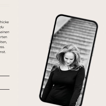
chicke
du
 einen
arten
ten,
ss.
mst.