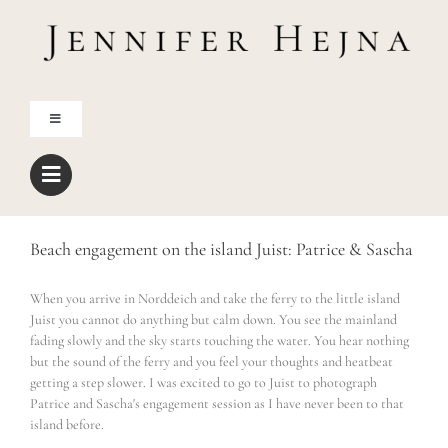
Zum
Inhalt
springen
Toggle
Navigation
Home
Über mich
Beach engagement on the island Juist: Patrice & Sascha
When you arrive in Norddeich and take the ferry to the little island
Blog
Juist you cannot do anything but calm down. You see the mainland
fading slowly and the sky starts touching the water. You hear nothing
but the sound of the ferry and you feel your thoughts and heatbeat
Shop
getting a step slower. I was excited to go to Juist to photograph
Patrice and Sascha's engagement session as I have never been to that
island before.
Freebies