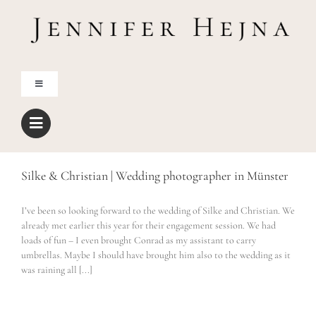
Zum
Inhalt
springen
Toggle
Navigation
Home
Über mich
Silke & Christian | Wedding photographer in Münster
I’ve been so looking forward to the wedding of Silke and Christian. We
Blog
already met earlier this year for their engagement session. We had
loads of fun – I even brought Conrad as my assistant to carry
umbrellas. Maybe I should have brought him also to the wedding as it
Shop
was raining all [...]
Freebies