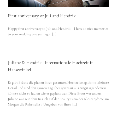
First anniversary of Juli and Hendrik
Happy first anniversary to Juli and Hendrik – I have so nice memories
to your wedding one year ago ! […]
Juliane & Hendrik | Internationale Hochzeit in
Harsewinkel
Es gibt Bräute die planen ihren gesamten Hochzeitstag bis ins kleinste
Detail und sind den ganzen Tag über gestresst aus Angst irgendetwas
könnte nicht so laufen wie es geplant war. Diese Braut war anders.
Juliane war seit dem Besuch auf der Beauty Farm der Klosterpforte am
Morgen die Ruhe selbst. Umgeben von ihrer [...]