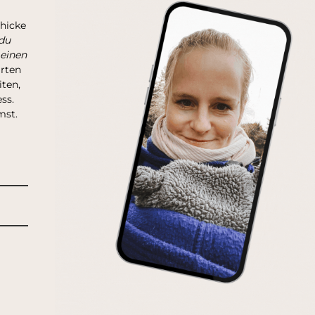
chicke
du
 einen
arten
ten,
ss.
mst.