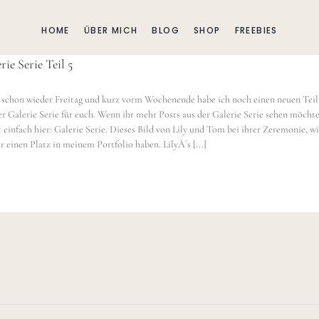
HOME
ÜBER MICH
BLOG
SHOP
FREEBIES
rie Serie Teil 5
t schon wieder Freitag und kurz vorm Wochenende habe ich noch einen neuen Teil
r Galerie Serie für euch. Wenn ihr mehr Posts aus der Galerie Serie sehen möchte
t einfach hier: Galerie Serie. Dieses Bild von Lily und Tom bei ihrer Zeremonie, w
 einen Platz in meinem Portfolio haben. LilyÂ´s [...]