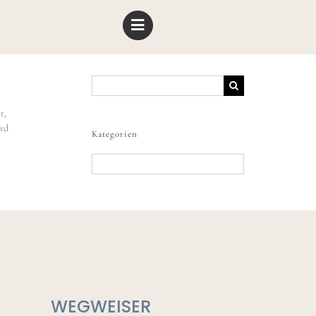
Suche
nach:
t,
ird
Kategorien
Kategorien
WEGWEISER