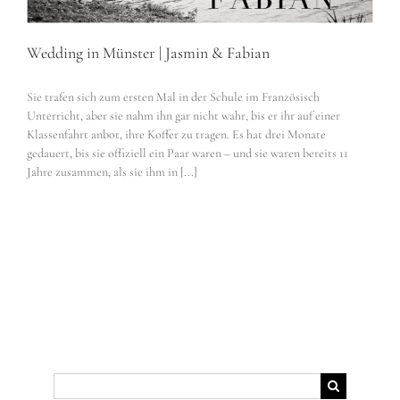
Wedding in Münster | Jasmin & Fabian
Sie trafen sich zum ersten Mal in der Schule im Französisch
Unterricht, aber sie nahm ihn gar nicht wahr, bis er ihr auf einer
Klassenfahrt anbot, ihre Koffer zu tragen. Es hat drei Monate
gedauert, bis sie offiziell ein Paar waren – und sie waren bereits 11
Jahre zusammen, als sie ihm in [...]
Suche