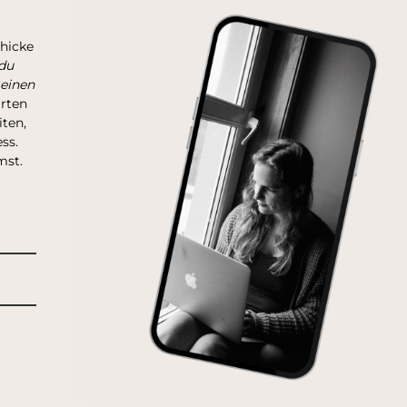
chicke
du
 einen
arten
ten,
ss.
mst.