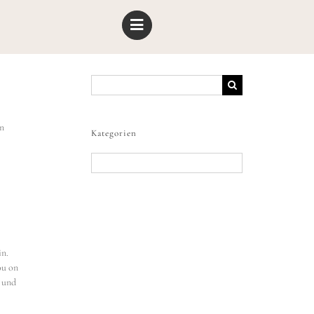
Suche
nach:
en
Kategorien
Kategorien
in.
ou on
n und