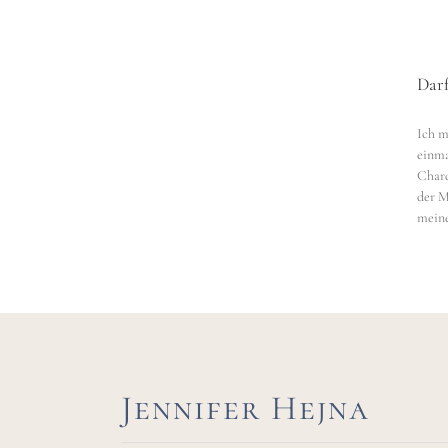
ein
aden?
Darf
pkin
Ich m
einma
Chard
der 
meine 
Jennifer Hejna