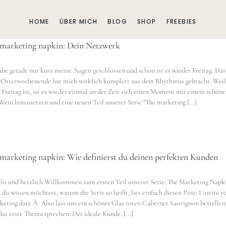
HOME
ÜBER MICH
BLOG
SHOP
FREEBIES
marketing napkin: Dein Netzwerk
abe gerade nur kurz meine Augen geschlossen und schon ist es wieder Freitag. Das
 Osterwochenende hat mich wirklich komplett aus dem Rhythmus gebracht. Weil
 Freitag ist, ist es wieder einmal an der Zeit sich einen Moment mit einem schön
Wein hinzusetzen und eine neuen Teil unserer Serie "The marketing [...]
marketing napkin: Wie definierst du deinen perfekten Kunden
 und herzlich Willkommen zum ersten Teil unserer Serie: The Marketing Napk
du wissen möchtest, warum die Serie so heißt, lies einfach diesen Post: I invite y
keting date.Â Also lass uns ein schönes Glas roten Cabernet Sauvignon bestelle
das erste Thema sprechen: Der ideale Kunde. [...]