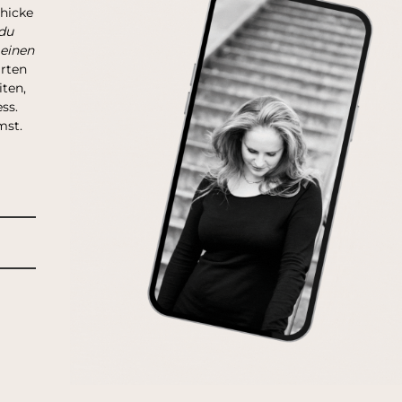
chicke
du
 einen
arten
ten,
ss.
mst.