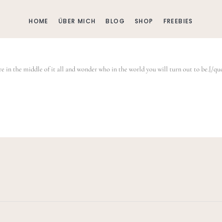
HOME
ÜBER MICH
BLOG
SHOP
FREEBIES
e in the middle of it all and wonder who in the world you will turn out to be.[/qu