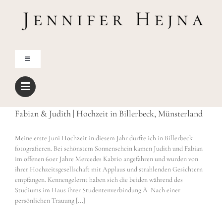
Zum
Inhalt
springen
Toggle
Navigation
Home
Fabian & Judith | Hochzeit in Billerbeck, Münsterland
Über mich
Meine erste Juni Hochzeit in diesem Jahr durfte ich in Billerbeck
fotografieren. Bei schönstem Sonnenschein kamen Judith und Fabian
Blog
im offenen 60er Jahre Mercedes Kabrio angefahren und wurden von
ihrer Hochzeitsgesellschaft mit Applaus und strahlenden Gesichtern
empfangen. Kennengelernt haben sich die beiden während des
Shop
Studiums im Haus ihrer Studentenverbindung.Â Nach einer
persönlichen Trauung [...]
Freebies