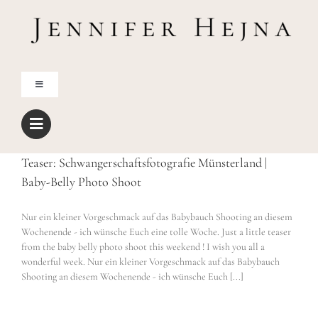
Zum
Inhalt
springen
Toggle
Navigation
Home
Teaser: Schwangerschaftsfotografie Münsterland |
Über mich
Baby-Belly Photo Shoot
Blog
Nur ein kleiner Vorgeschmack auf das Babybauch Shooting an diesem
Wochenende - ich wünsche Euch eine tolle Woche. Just a little teaser
from the baby belly photo shoot this weekend ! I wish you all a
Shop
wonderful week. Nur ein kleiner Vorgeschmack auf das Babybauch
Shooting an diesem Wochenende - ich wünsche Euch [...]
Freebies