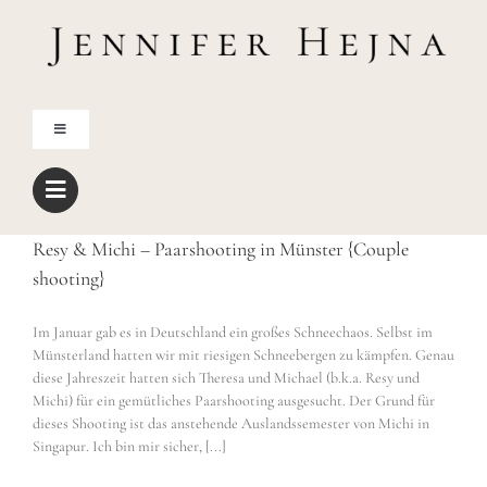
Zum
Inhalt
springen
Toggle
Navigation
Home
Resy & Michi – Paarshooting in Münster {Couple
Über mich
shooting}
Blog
Im Januar gab es in Deutschland ein großes Schneechaos. Selbst im
Münsterland hatten wir mit riesigen Schneebergen zu kämpfen. Genau
diese Jahreszeit hatten sich Theresa und Michael (b.k.a. Resy und
Shop
Michi) für ein gemütliches Paarshooting ausgesucht. Der Grund für
dieses Shooting ist das anstehende Auslandssemester von Michi in
Singapur. Ich bin mir sicher, [...]
Freebies