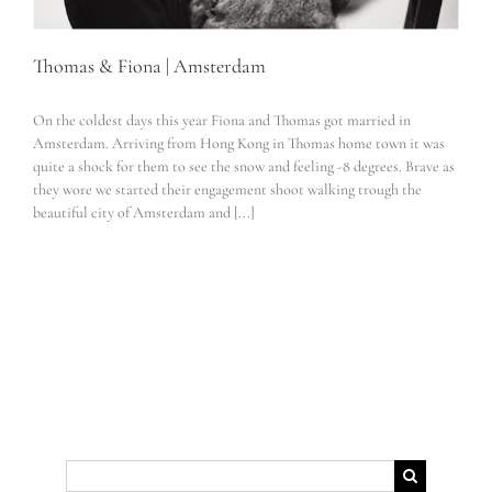
Thomas & Fiona | Amsterdam
On the coldest days this year Fiona and Thomas got married in
Amsterdam. Arriving from Hong Kong in Thomas home town it was
quite a shock for them to see the snow and feeling -8 degrees. Brave as
they wore we started their engagement shoot walking trough the
beautiful city of Amsterdam and [...]
Suche