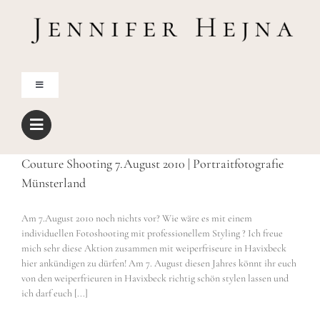
Zum
Inhalt
springen
Toggle
Navigation
Home
Couture Shooting 7.August 2010 | Portraitfotografie
Über mich
Münsterland
Blog
Am 7.August 2010 noch nichts vor? Wie wäre es mit einem
individuellen Fotoshooting mit professionellem Styling ? Ich freue
mich sehr diese Aktion zusammen mit weiperfriseure in Havixbeck
Shop
hier ankündigen zu dürfen! Am 7. August diesen Jahres könnt ihr euch
von den weiperfrieuren in Havixbeck richtig schön stylen lassen und
ich darf euch [...]
Freebies