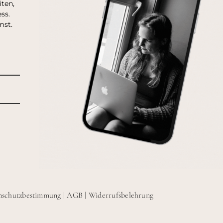
ten,
ss.
mst.
nschutzbestimmung
|
AGB
|
Widerrufsbelehrung