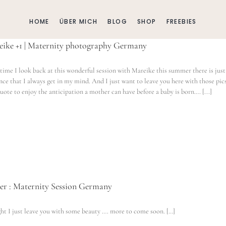
HOME
ÜBER MICH
BLOG
SHOP
FREEBIES
ike +1 | Maternity photography Germany
time I look back at this wonderful session with Mareike this summer there is just
nce that I always get in my mind. And I just want to leave you here with those pic
quote to enjoy the anticipation a mother can have before a baby is born…. [...]
er : Maternity Session Germany
ht I just leave you with some beauty …. more to come soon. […]