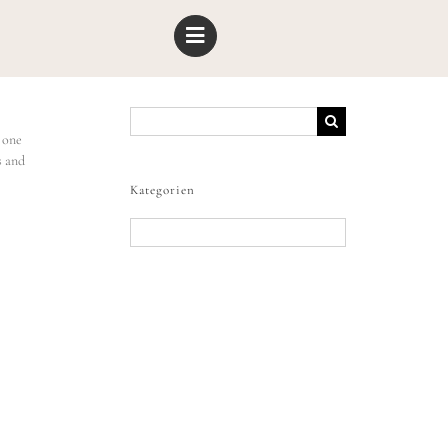
Suche
nach:
 one
s and
Kategorien
Kategorien