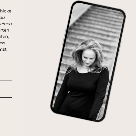
chicke
du
 einen
arten
ten,
ss.
mst.