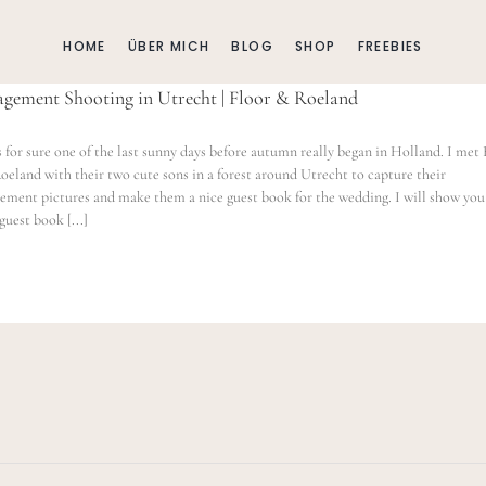
HOME
ÜBER MICH
BLOG
SHOP
FREEBIES
gement Shooting in Utrecht | Floor & Roeland
s for sure one of the last sunny days before autumn really began in Holland. I met 
oeland with their two cute sons in a forest around Utrecht to capture their
ement pictures and make them a nice guest book for the wedding. I will show you
guest book [...]