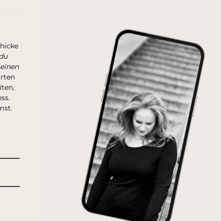
chicke
du
 einen
arten
ten,
ss.
mst.