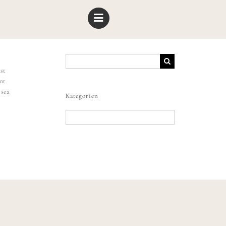
Suche
nach:
ast
nt
 sea
Kategorien
Kategorien