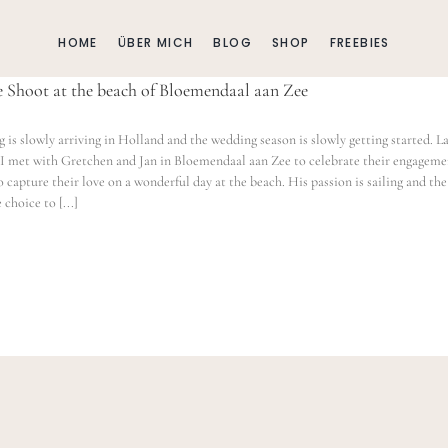
HOME
ÜBER MICH
BLOG
SHOP
FREEBIES
 Shoot at the beach of Bloemendaal aan Zee
g is slowly arriving in Holland and the wedding season is slowly getting started. L
I met with Gretchen and Jan in Bloemendaal aan Zee to celebrate their engageme
o capture their love on a wonderful day at the beach. His passion is sailing and the
 choice to [...]