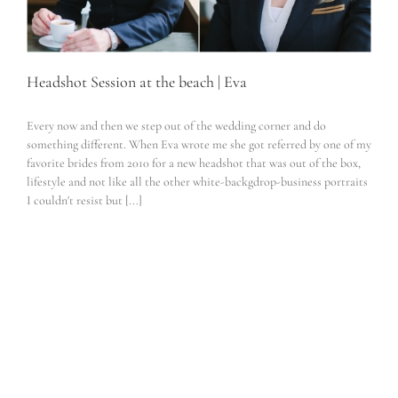
Headshot Session at the beach | Eva
Every now and then we step out of the wedding corner and do
something different. When Eva wrote me she got referred by one of my
favorite brides from 2010 for a new headshot that was out of the box,
lifestyle and not like all the other white-backgdrop-business portraits
I couldn't resist but [...]