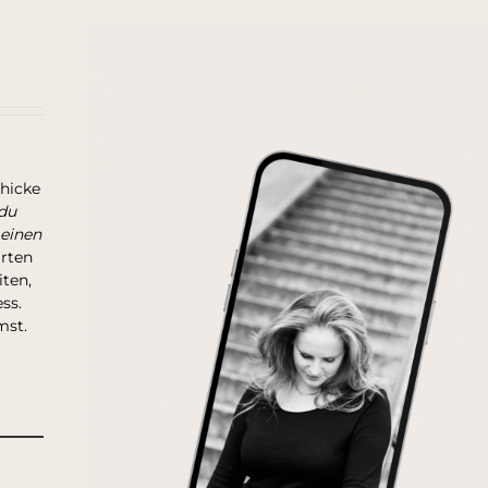
chicke
du
 einen
arten
ten,
ss.
mst.