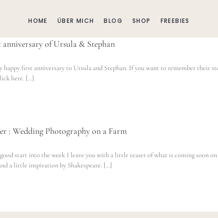
HOME
ÜBER MICH
BLOG
SHOP
FREEBIES
t anniversary of Ursula & Stephan
y happy first anniversary to Ursula and Stephan. If you want to remember their st
lick here. […]
er : Wedding Photography on a Farm
 good start into the week I leave you with a little teaser of what is coming soon o
and a little inspiration by Shakespeare. […]