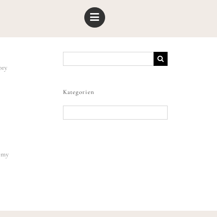
Suche
nach:
ory
Kategorien
Kategorien
n my